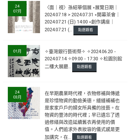
24
〈面｜視〉孫紹華個展 ⭒展覽日期｜
07月
2024.07.18 > 2024.07.31 ⭒開幕茶會｜
2024.07.21 (日) 14:00 ⭒創作講座｜
2024.07.21 (...
點選觀看
01月
✧臺灣銀行藝術祭✧ ✧2024.06.20 -
2024.07.14 ✧09:00 - 17:30 ✧松園別館
二樓大展廳...
點選觀看
24
在早期農業時代裡，衣物修補與傳遞
03月
是珍惜物資的勤儉美德，縫縫補補也
是家家戶戶的婦女所具備的技藝。在
物資的豐沛的時代裡；早已遺忘了透
過修繕與改造延續舊衣再使用的價
值。人們追求外表妝容的儀式感是更
加講究，在...
點選觀看