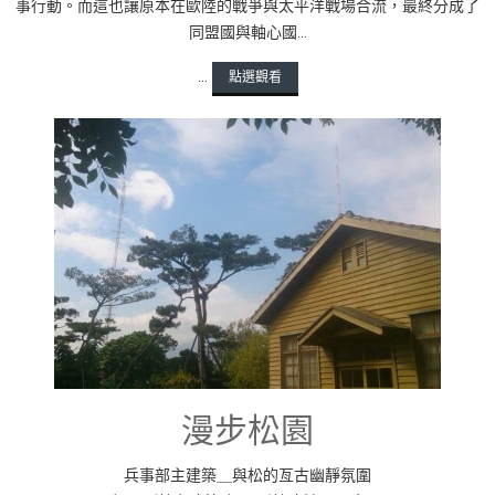
事行動。而這也讓原本在歐陸的戰爭與太平洋戰場合流，最終分成了
同盟國與軸心國...
...
點選觀看
漫步松園
兵事部主建築＿與松的亙古幽靜氛圍