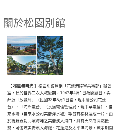
關於松園別館
【
松園老時光
】松園別館舊稱「花蓮港陸軍兵事部」辦公
室，建於世界二次大戰後期，1942年4月1日為開廳日。與
鄰近「放送局」（民國33年5月1日設，現中廣公司花蓮
台）、「海岸電台」（長途電信管理局，現中華電信）、自
來水場（自來水公司美崙淨水場）等皆有松林連成一片。由
於視野直對北濱海灘之美崙溪入海口，具有天然制高點優
勢，可俯瞰美崙溪入海處、花蓮港及太平洋海景，戰爭期間