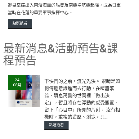
輕易掌控出入南濱海面的船隻及南機場航機起降，成為日軍
當時在花蓮的重要軍事指揮中心。
點選觀看
最新消息&活動預告&課
程預告
24
下快門的之前，流光先決。 眼睛是如
08月
何傳遞意識進而去行動，在喧囂繁
雜、瞬息萬變的世間裡「做出決
定」，暫且將存在浮動的感受擱置，
留下「心目中」所見的片刻。 沒有相
機時，重複的遊歷、瀏覽，只...
點選觀看