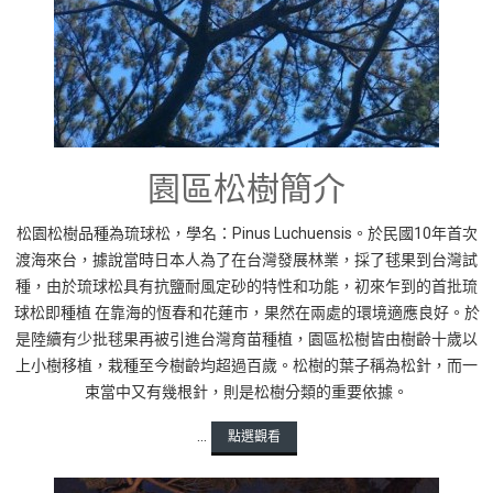
園區松樹簡介
松園松樹品種為琉球松，學名：Pinus Luchuensis。於民國10年首次
渡海來台，據說當時日本人為了在台灣發展林業，採了毬果到台灣試
種，由於琉球松具有抗鹽耐風定砂的特性和功能，初來乍到的首批琉
球松即種植 在靠海的恆春和花蓮市，果然在兩處的環境適應良好。於
是陸續有少批毬果再被引進台灣育苗種植，園區松樹皆由樹齡十歲以
上小樹移植，栽種至今樹齡均超過百歲。松樹的葉子稱為松針，而一
束當中又有幾根針，則是松樹分類的重要依據。
...
點選觀看