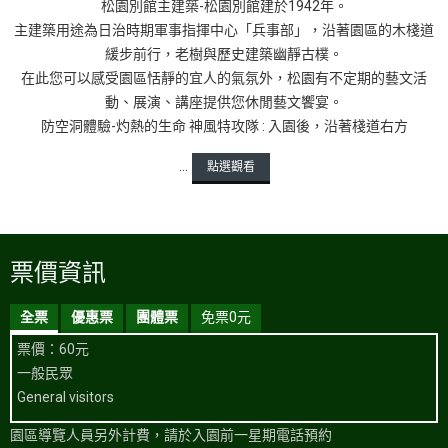
松園別館主建築-松園別館建於1942年。
主建築用途為日治時期軍事指揮中心「兵事部」，沿著園區的木棧道
緩步前行，老樹與歷史建築幽靜古樸。
在此您可以感受園區恬靜的宜人的氣氛外，松園有不定期的藝文活
動、展演、講座提供您休閒藝文饗宴。
防空洞體驗-灼熱的生命 神風特攻隊 : 入園後，沿著棧道右方
...
點選觀看
票價資訊
全票
優惠票
團體票
免票0元
票價：60元
一般民眾
General visitors
園區導覽人員另外計費，請於入園前一星期電話預約