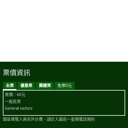
票價資訊
全票
優惠票
團體票
免票0元
票價：60元
一般民眾
General visitors
園區導覽人員另外計費，請於入園前一星期電話預約