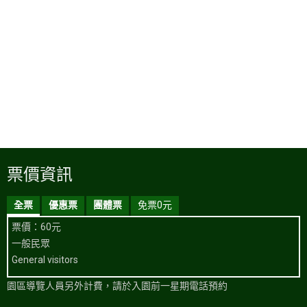
票價資訊
全票
優惠票
團體票
免票0元
票價：60元
一般民眾
General visitors
園區導覽人員另外計費，請於入園前一星期電話預約