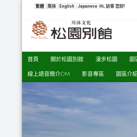
繁體
简体
English
Japanese
Hi, 訪客 您好!
首頁
關於松園別館
漫步松園
園
線上語音簡介DM
影音專區
園區介