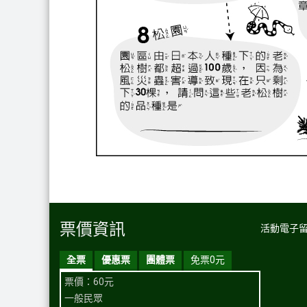
票價資訊
活動電子
全票
優惠票
團體票
免票0元
票價：60元
一般民眾