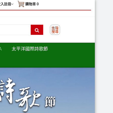
登入註冊
購物車
0
進階
搜尋
A
太平洋國際詩歌節