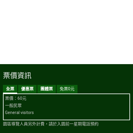
票價資訊
全票
優惠票
團體票
免票0元
票價：60元
一般民眾
General visitors
園區導覽人員另外計費，請於入園前一星期電話預約