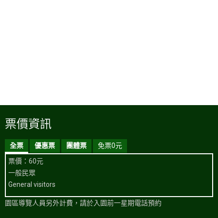
票價資訊
全票
優惠票
團體票
免票0元
票價：60元
一般民眾
General visitors
園區導覽人員另外計費，請於入園前一星期電話預約