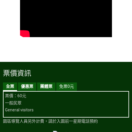
票價資訊
全票
優惠票
團體票
免票0元
票價：60元
一般民眾
General visitors
園區導覽人員另外計費，請於入園前一星期電話預約