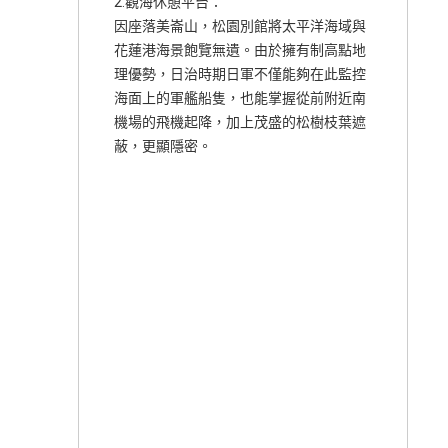
2.觀海休憩平台：
因座落美崙山，松園別館將太平洋海域與
花蓮港海景飽覽無遺。由於擁有制高點地
理優勢，日治時期日軍不僅能夠在此監控
海面上的軍艦船隻，也能掌握從前附近南
機場的飛機起降，加上茂盛的松樹枝葉遮
蔽，更顯隱密。