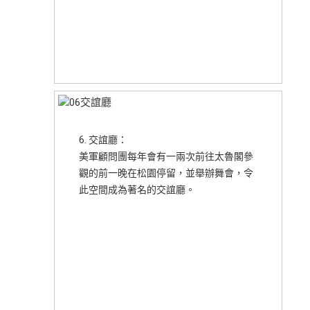
6. 交誼廳：
美軍顧問團每年會有一兩次前往太魯閣參
觀的前一晚在松園停留，並舉辦舞會，令
此空間成為著名的交誼廳。