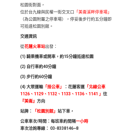
松園街對面，
位於台九線與民權一街交叉口
「美崙溪畔停車場」
（為公園附屬之停車場），停妥後步行約五分鐘即
可抵達松園別館。
交通資訊
從
花蓮火車站
出發：
(1) 騎乘機車或開車，約15分鐘抵達松園
(2) 自行車約40分鐘
(3) 步行約60分鐘
(4) 大眾運輸
「搭公車」
：花蓮客運
「北線公車
1126、1129、1132、1133、1136、1141 」
往
『美崙』
方向
站牌：
「松園別館」
站下車，
公車車次/時間：每班車約間隔
一小時
車次洽詢專線： 03-8338146~8