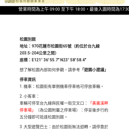
營業時間為上午 09:00 至下午 18:00，最後入園時間為17:30◎20
松園別館
地址：970花蓮市松園街65號（約位於台九線
203.5-204公里之間）
座標：E121° 36' 55.7" N23° 58' 58.4"
想了解松園內部如何參觀，請參考
「遊園小建議」
停車資訊
1. 機車：松園街有單側機車停車格可停放車輛。
2. 小客車：
車輛可停至台九線與民權一街交叉口：
「美崙溪畔
停車場」
（為公園附屬之停車場）：停妥後步行約
五分鐘即可抵達松園別館。
3. 大型遊覽巴士：由於松園街無法迴轉，請停靠於