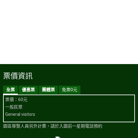
票價資訊
全票
優惠票
團體票
免票0元
票價：60元
一般民眾
General visitors
園區導覽人員另外計費，請於入園前一星期電話預約