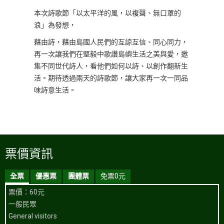
本次詩歌節「以太平洋的風，以複聲、無口罩的
浪」為發想，
藉由詩，藉由島國人民們的互諒互信、同心同力，
再一次讓我們在堅毅中歌讚島嶼生活之美與愛，邀
集不同世代詩人，看他們如何以詩、以創作翻新生
活。期待透過兩天的詩歌節，讓大家再一次一同品
味詩意生活。
票價資訊
全票
優惠票
團體票
免票0元
票價：60元
一般民眾
General visitors