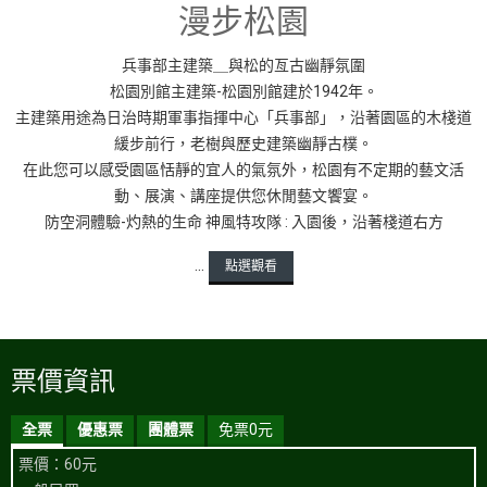
漫步松園
兵事部主建築＿與松的亙古幽靜氛圍
松園別館主建築-松園別館建於1942年。
主建築用途為日治時期軍事指揮中心「兵事部」，沿著園區的木棧道
緩步前行，老樹與歷史建築幽靜古樸。
在此您可以感受園區恬靜的宜人的氣氛外，松園有不定期的藝文活
動、展演、講座提供您休閒藝文饗宴。
防空洞體驗-灼熱的生命 神風特攻隊 : 入園後，沿著棧道右方
...
點選觀看
票價資訊
全票
優惠票
團體票
免票0元
票價：60元