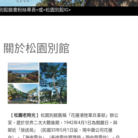
<松園別館臉書粉絲專頁>或<松園別館IG>
關於松園別館
【
松園老時光
】松園別館舊稱「花蓮港陸軍兵事部」辦公
室，建於世界二次大戰後期，1942年4月1日為開廳日。與
鄰近「放送局」（民國33年5月1日設，現中廣公司花蓮
台）、「海岸電台」（長途電信管理局，現中華電信）、自