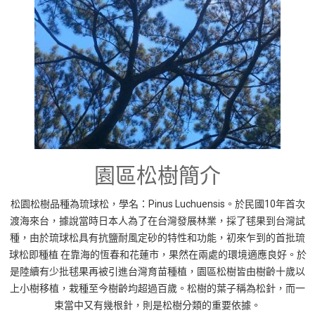
園區松樹簡介
松園松樹品種為琉球松，學名：Pinus Luchuensis。於民國10年首次
渡海來台，據說當時日本人為了在台灣發展林業，採了毬果到台灣試
種，由於琉球松具有抗鹽耐風定砂的特性和功能，初來乍到的首批琉
球松即種植 在靠海的恆春和花蓮市，果然在兩處的環境適應良好。於
是陸續有少批毬果再被引進台灣育苗種植，園區松樹皆由樹齡十歲以
上小樹移植，栽種至今樹齡均超過百歲。松樹的葉子稱為松針，而一
束當中又有幾根針，則是松樹分類的重要依據。