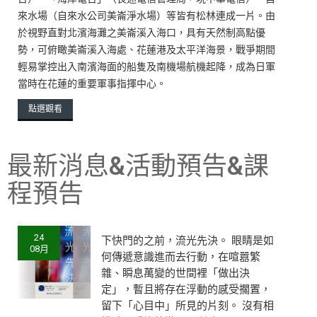
來水場（自來水公司美崙淨水場）等皆有松林連成一片。由
於視野直對北濱海灘之美崙溪入海口，具有天然制高點優
勢，可俯瞰美崙溪入海處、花蓮港及太平洋海景，戰爭期間
輕易掌控出入南濱海面的船隻及南機場航機起降，成為日軍
當時在花蓮的重要軍事指揮中心。
點選觀看
最新消息&活動預告&課
程預告
24
下快門的之前，流光先決。 眼睛是如
08月
何傳遞意識進而去行動，在喧囂繁
雜、瞬息萬變的世間裡「做出決
定」，暫且將存在浮動的感受擱置，
留下「心目中」所見的片刻。 沒有相