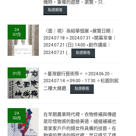
機時，重複的遊歷、瀏覽，只...
點選觀看
24
〈面｜視〉孫紹華個展 ⭒展覽日期｜
07月
2024.07.18 > 2024.07.31 ⭒開幕茶會｜
2024.07.21 (日) 14:00 ⭒創作講座｜
2024.07.21 (...
點選觀看
01月
✧臺灣銀行藝術祭✧ ✧2024.06.20 -
2024.07.14 ✧09:00 - 17:30 ✧松園別館
二樓大展廳...
點選觀看
24
在早期農業時代裡，衣物修補與傳遞
03月
是珍惜物資的勤儉美德，縫縫補補也
是家家戶戶的婦女所具備的技藝。在
物資的豐沛的時代裡；早已遺忘了透